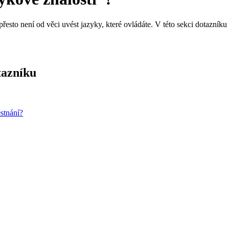
i přesto není od věci uvést jazyky, které ovládáte. V této sekci dotazn
tazníku
stnání?