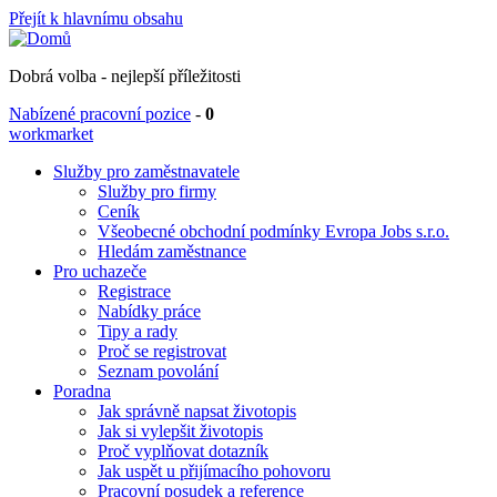
Přejít k hlavnímu obsahu
Dobrá volba - nejlepší příležitosti
Nabízené pracovní pozice
-
0
workmarket
Služby pro zaměstnavatele
Služby pro firmy
Ceník
Všeobecné obchodní podmínky Evropa Jobs s.r.o.
Hledám zaměstnance
Pro uchazeče
Registrace
Nabídky práce
Tipy a rady
Proč se registrovat
Seznam povolání
Poradna
Jak správně napsat životopis
Jak si vylepšit životopis
Proč vyplňovat dotazník
Jak uspět u přijímacího pohovoru
Pracovní posudek a reference