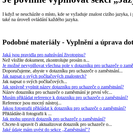
I když se neucházíte o místo, kde se vyžaduje znalost cizího jazyka, 
také na úroveň ovládání každého jazyka.
Podobné materiály - Vyplnění a úprava do
Jaká jsou pravidla pro nahrávání životopisu?
Než vložíte dokument, zkontrolujte prosím n...
Je možné nevyplňovat všechna pole v dotazníku pro uchazeče o zamě
Doporučujeme, abyste v dotazníku pro uchazeče o zaměstnání...
Jak napsat o svých počítačových znalostech?
Jak napsat o svých počítačových...
Jak správně vyplnit název dotazníku pro uchazeče o zaměstnání?
Název dotazníku pro uchazeče o zaměstnání je první věc...
Musím přikládat reference k dotazníku pro uchazeče o zaměstnání?
Reference jsou mocný nástroj...
Jakou fotografii přikládat k dotazníku pro uchazeče o zaměstnání?
Přikládáte-li fotografii k ...
Jak mohu upravit dotazník pro uchazeče o zaměstnání?
Chcete-li upravit či aktualizovat dotazník pro uchazeče o...
Jaké údaje mám uvést do sekce „Zaměstnání"?