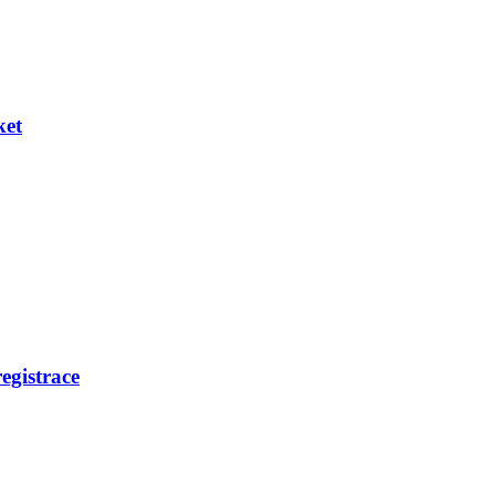
ket
egistrace