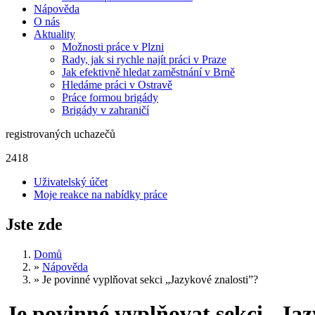
Nápověda
O nás
Aktuality
Možnosti práce v Plzni
Rady, jak si rychle najít práci v Praze
Jak efektivně hledat zaměstnání v Brně
Hledáme práci v Ostravě
Práce formou brigády
Brigády v zahraničí
registrovaných uchazečů
2418
Uživatelský účet
Moje reakce na nabídky práce
Jste zde
Domů
»
Nápověda
»
Je povinné vyplňovat sekci „Jazykové znalosti”?
Je povinné vyplňovat sekci „Jaz