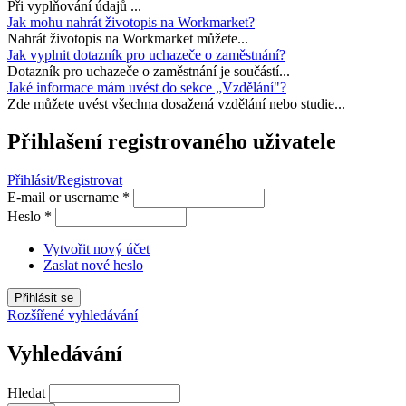
Při vyplňování údajů ...
Jak mohu nahrát životopis na Workmarket?
Nahrát životopis na Workmarket můžete...
Jak vyplnit dotazník pro uchazeče o zaměstnání?
Dotazník pro uchazeče o zaměstnání je součástí...
Jaké informace mám uvést do sekce „Vzdělání"?
Zde můžete uvést všechna dosažená vzdělání nebo studie...
Přihlašení registrovaného uživatele
Přihlásit/Registrovat
E-mail or username
*
Heslo
*
Vytvořit nový účet
Zaslat nové heslo
Rozšířené vyhledávání
Vyhledávání
Hledat