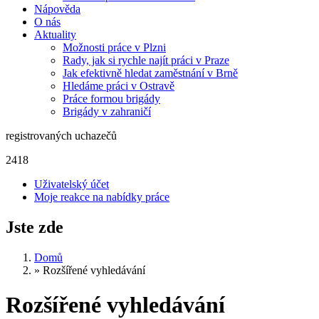
Nápověda
O nás
Aktuality
Možnosti práce v Plzni
Rady, jak si rychle najít práci v Praze
Jak efektivně hledat zaměstnání v Brně
Hledáme práci v Ostravě
Práce formou brigády
Brigády v zahraničí
registrovaných uchazečů
2418
Uživatelský účet
Moje reakce na nabídky práce
Jste zde
Domů
»
Rozšířené vyhledávání
Rozšířené vyhledávání