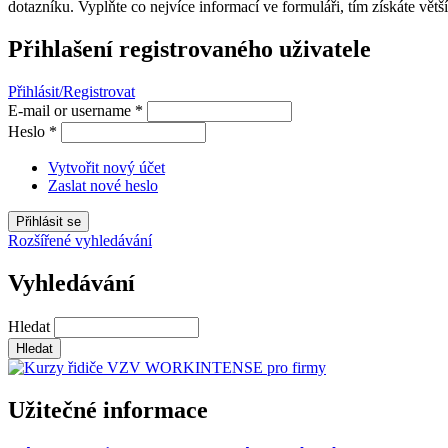
dotazníku. Vyplňte co nejvíce informací ve formuláři, tím získáte větší
Přihlašení registrovaného uživatele
Přihlásit/Registrovat
E-mail or username
*
Heslo
*
Vytvořit nový účet
Zaslat nové heslo
Rozšířené vyhledávání
Vyhledávání
Hledat
Užitečné informace