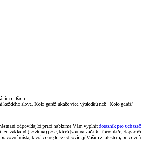
dáním dalších
ní každého slova. Kolo garáž ukaže více výsledků než "Kolo garáž"
městnaní odpovídající práci nabízíme Vám vyplnit
dotazník pro uchazeč
 jen základní (povinná) pole, která jsou na začátku formuláře, doporu
racovní místa, která co nejlepe odpovídají Vašim znalostem, pracovním 