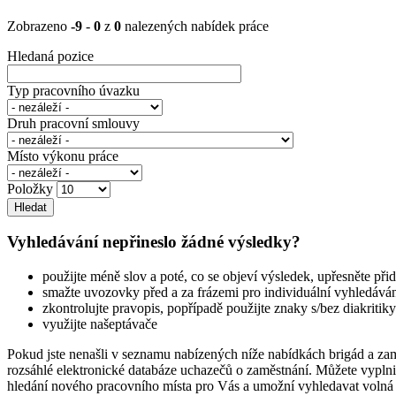
Zobrazeno
-9
-
0
z
0
nalezených nabídek práce
Hledaná pozice
Typ pracovního úvazku
Druh pracovní smlouvy
Místo výkonu práce
Položky
Vyhledávání nepřineslo žádné výsledky?
použijte méně slov a poté, co se objeví výsledek, upřesněte při
smažte uvozovky před a za frázemi pro individuální vyhledává
zkontrolujte pravopis, popřípadě použijte znaky s/bez diakritiky
využijte našeptávače
Pokud jste nenašli v seznamu nabízených níže nabídkách brigád a za
rozsáhlé elektronické databáze uchazečů o zaměstnání. Můžete vyplnit
hledání nového pracovního místa pro Vás a umožní vyhledavat volná p