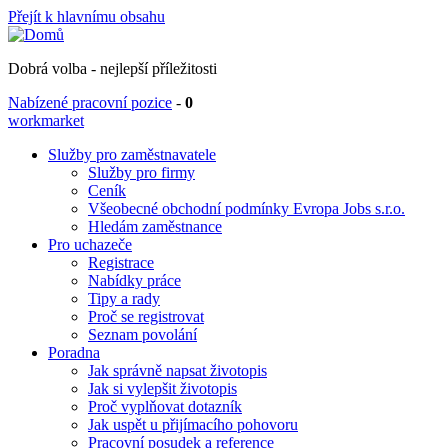
Přejít k hlavnímu obsahu
Dobrá volba - nejlepší příležitosti
Nabízené pracovní pozice
-
0
workmarket
Služby pro zaměstnavatele
Služby pro firmy
Ceník
Všeobecné obchodní podmínky Evropa Jobs s.r.o.
Hledám zaměstnance
Pro uchazeče
Registrace
Nabídky práce
Tipy a rady
Proč se registrovat
Seznam povolání
Poradna
Jak správně napsat životopis
Jak si vylepšit životopis
Proč vyplňovat dotazník
Jak uspět u přijímacího pohovoru
Pracovní posudek a reference