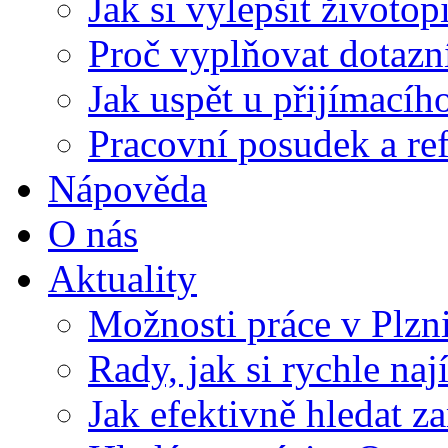
Jak si vylepšit životop
Proč vyplňovat dotazn
Jak uspět u přijímací
Pracovní posudek a re
Nápověda
O nás
Aktuality
Možnosti práce v Plzn
Rady, jak si rychle naj
Jak efektivně hledat z