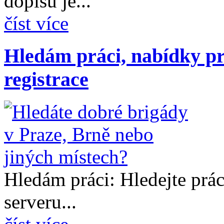
dopisu je...
číst více
Hledám práci, nabídky pr
registrace
Hledám práci: Hledejte prá
serveru...