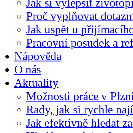
Jak si vylepšit životop
Proč vyplňovat dotazn
Jak uspět u přijímací
Pracovní posudek a re
Nápověda
O nás
Aktuality
Možnosti práce v Plzn
Rady, jak si rychle naj
Jak efektivně hledat z