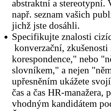
abstraktní a stereotypní.
např. seznam vašich publi
jichž jste dosáhli.
Specifikujte znalosti cizí
konverzační, zkušenosti
korespondence," nebo "n
slovníkem," a nejen "něm
upřesněním ukážete svojí 
čas a čas HR-manažera, p
vhodným kandidátem pod