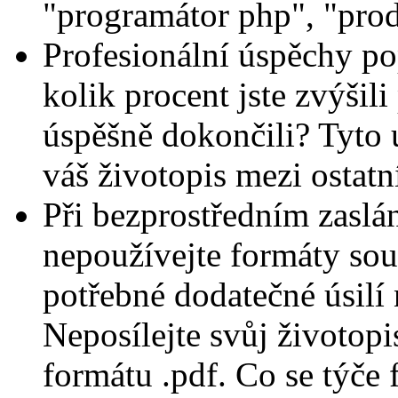
"programátor php", "prode
Profesionální úspěchy pop
kolik procent jste zvýšili
úspěšně dokončili? Tyto
váš životopis mezi ostatn
Při bezprostředním zaslá
nepoužívejte formáty soub
potřebné dodatečné úsilí 
Neposílejte svůj životopis 
formátu .pdf. Co se týče 