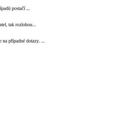
padů postačí ...
tel, tak rozlohou...
e na případné dotazy. ...