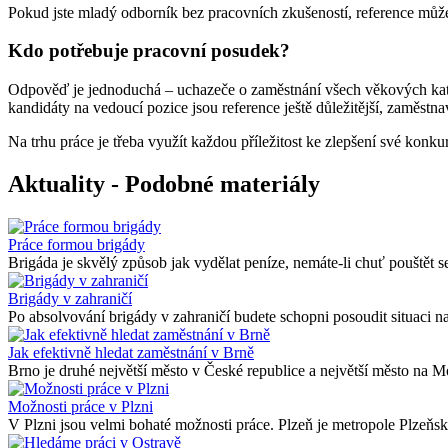
Pokud jste mladý odborník bez pracovních zkušeností, reference může
Kdo potřebuje pracovní posudek?
Odpověď je jednoduchá – uchazeče o zaměstnání všech věkových katego
kandidáty na vedoucí pozice jsou reference ještě důležitější, zaměstnav
Na trhu práce je třeba využít každou příležitost ke zlepšení své ko
Aktuality - Podobné materiály
Práce formou brigády
Brigáda je skvělý způsob jak vydělat peníze, nemáte-li chuť pouštět se
Brigády v zahraničí
Po absolvování brigády v zahraničí budete schopni posoudit situaci na
Jak efektivně hledat zaměstnání v Brně
Brno je druhé největší město v České republice a největší město na Mor
Možnosti práce v Plzni
V Plzni jsou velmi bohaté možnosti práce. Plzeň je metropole Plzeňské