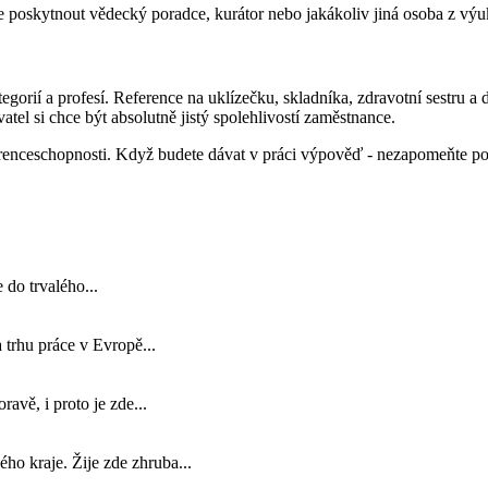
 poskytnout vědecký poradce, kurátor nebo jakákoliv jiná osoba z výuk
rií a profesí. Reference na uklízečku, skladníka, zdravotní sestru a 
atel si chce být absolutně jistý spolehlivostí zaměstnance.
nkurenceschopnosti. Když budete dávat v práci výpověď - nezapomeňte 
 do trvalého...
 trhu práce v Evropě...
avě, i proto je zde...
ho kraje. Žije zde zhruba...