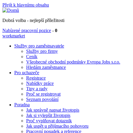
Přejít k hlavnímu obsahu
Dobrá volba - nejlepší příležitosti
Nabízené pracovní pozice
-
0
workmarket
Služby pro zaměstnavatele
Služby pro firmy
Ceník
Všeobecné obchodní podmínky Evropa Jobs s.r.o.
Hledám zaměstnance
Pro uchazeče
Registrace
Nabídky práce
Tipy a rady
Proč se registrovat
Seznam povolání
Poradna
Jak správně napsat životopis
Jak si vylepšit životopis
Proč vyplňovat dotazník
Jak uspět u přijímacího pohovoru
Pracovní posudek a reference