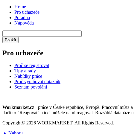
Home
Pro uchazeče
Poradna
Nápověda
Pro uchazeče
Proč se registrovat
Tipy a rady
Nabídky práce
Proč vyplňovat dotazník
Seznam povolání
Workmarket.cz
- práce v České republice, Evropě. Pracovní místa a 
tlačítko "Reagovat" a teď můžete na ni reagovat. Rozsáhlá databáze u
Copyright© 2026 WORKMARKET. All Rights Reserved.
▲ Nahoru