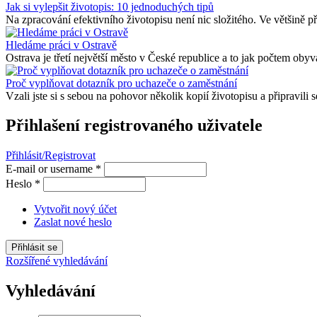
Jak si vylepšit životopis: 10 jednoduchých tipů
Na zpracování efektivního životopisu není nic složitého. Ve většině pří
Hledáme práci v Ostravě
Ostrava je třetí největší město v České republice a to jak počtem obyva
Proč vyplňovat dotazník pro uchazeče o zaměstnání
Vzali jste si s sebou na pohovor několik kopií životopisu a připravili s
Přihlašení registrovaného uživatele
Přihlásit/Registrovat
E-mail or username
*
Heslo
*
Vytvořit nový účet
Zaslat nové heslo
Rozšířené vyhledávání
Vyhledávání