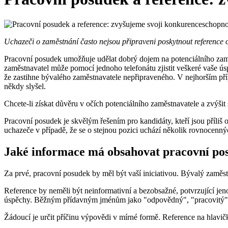
Uchazeči o zaměstnání často nejsou připraveni poskytnout reference 
Pracovní posudek umožňuje udělat dobrý dojem na potenciálního zaměs
zaměstnavatel může pomocí jednoho telefonátu zjistit veškeré vaše ú
že zastihne bývalého zaměstnavatele nepřipraveného. V nejhorším příp
někdy slyšel.
Chcete-li získat důvěru v očích potenciálního zaměstnavatele a zvýš
Pracovní posudek je skvělým řešením pro kandidáty, kteří jsou příliš
uchazeče v případě, že se o stejnou pozici uchází několik rovnocenný
Jaké informace má obsahovat pracovní po
Za prvé, pracovní posudek by měl být vaší iniciativou. Bývalý zaměs
Reference by neměli být neinformativní a bezobsažné, potvrzující jeno
úspěchy. Běžným přídavným jménům jako "odpovědný", "pracovitý" a p
Žádoucí je určit příčinu výpovědi v mírné formě. Reference na hlavi