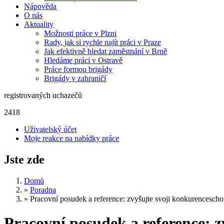
Nápověda
O nás
Aktuality
Možnosti práce v Plzni
Rady, jak si rychle najít práci v Praze
Jak efektivně hledat zaměstnání v Brně
Hledáme práci v Ostravě
Práce formou brigády
Brigády v zahraničí
registrovaných uchazečů
2418
Uživatelský účet
Moje reakce na nabídky práce
Jste zde
Domů
»
Poradna
»
Pracovní posudek a reference: zvyšujte svoji konkurencesch
Pracovní posudek a reference: 