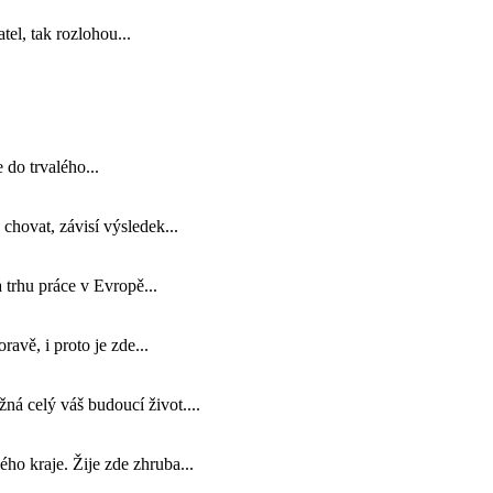
tel, tak rozlohou...
 do trvalého...
 chovat, závisí výsledek...
 trhu práce v Evropě...
avě, i proto je zde...
žná celý váš budoucí život....
ho kraje. Žije zde zhruba...