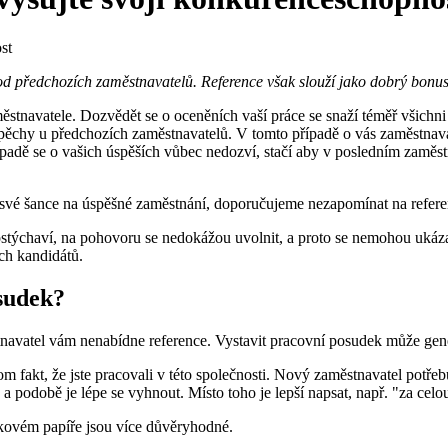
od předchozích zaměstnavatelů. Reference však slouží jako dobrý bonus
tnavatele. Dozvědět se o oceněních vaší práce se snaží téměř všichni
spěchy u předchozích zaměstnavatelů. V tomto případě o vás zaměstnava
adě se o vašich úspěších vůbec nedozví, stačí aby v posledním zaměstn
it své šance na úspěšné zaměstnání, doporučujeme nezapomínat na refere
 ostýchaví, na pohovoru se nedokážou uvolnit, a proto se nemohou ukáza
ch kandidátů.
sudek?
tnavatel vám nenabídne reference. Vystavit pracovní posudek může gen
m fakt, že jste pracovali v této společnosti. Nový zaměstnavatel potřebu
odobě je lépe se vyhnout. Místo toho je lepší napsat, např. "za celo
čkovém papíře jsou více důvěryhodné.