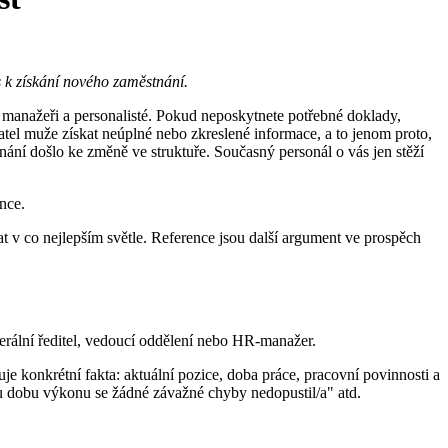
 k získání nového zaměstnání.
 manažeři a personalisté. Pokud neposkytnete potřebné doklady,
tel muže získat neúplné nebo zkreslené informace, a to jenom proto,
ání došlo ke změně ve struktuře. Současný personál o vás jen stěží
nce.
t v co nejlepším světle. Reference jsou další argument ve prospěch
erální ředitel, vedoucí oddělení nebo HR-manažer.
je konkrétní fakta: aktuální pozice, doba práce, pracovní povinnosti a
u dobu výkonu se žádné závažné chyby nedopustil/a" atd.