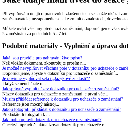
Při vyplňování údajů o pracovních zkušenostech se snažte ukázat zamě
zaměstnavatele, nezapomeňte se také zmínit o znalostech, dovednostech
Můžete uvést všechny předchozí zaměstnání, doporučujeme však uvádět 
5 zaměstnání za posledních 5 - 7 let.
Podobné materiály - Vyplnění a úprava do
Jaká jsou pravidla pro nahrávání životopisu?
Než vložíte dokument, zkontrolujte prosím n...
Je možné nevyplňovat všechna pole v dotazníku pro uchazeče o zamě
Doporučujeme, abyste v dotazníku pro uchazeče o zaměstnání...
Je povinné vyplňovat sekci „Jazykové znalosti”?
I když se neucházíte o...
Jak správně vyplnit název dotazníku pro uchazeče o zaměstnání?
Název dotazníku pro uchazeče o zaměstnání je první věc...
Musím přikládat reference k dotazníku pro uchazeče o zaměstnání?
Reference jsou mocný nástroj...
Jakou fotografii přikládat k dotazníku pro uchazeče o zaměstnání?
Přikládáte-li fotografii k ...
Jak mohu upravit dotazník pro uchazeče o zaměstnání?
Chcete-li upravit či aktualizovat dotazník pro uchazeče o...