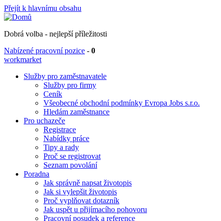
Přejít k hlavnímu obsahu
Dobrá volba - nejlepší příležitosti
Nabízené pracovní pozice
-
0
workmarket
Služby pro zaměstnavatele
Služby pro firmy
Ceník
Všeobecné obchodní podmínky Evropa Jobs s.r.o.
Hledám zaměstnance
Pro uchazeče
Registrace
Nabídky práce
Tipy a rady
Proč se registrovat
Seznam povolání
Poradna
Jak správně napsat životopis
Jak si vylepšit životopis
Proč vyplňovat dotazník
Jak uspět u přijímacího pohovoru
Pracovní posudek a reference