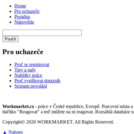
Home
Pro uchazeče
Poradna
Nápověda
Pro uchazeče
Proč se registrovat
Tipy a rady
Nabídky práce
Proč vyplňovat dotazník
Seznam povolání
Workmarket.cz
- práce v České republice, Evropě. Pracovní místa a 
tlačítko "Reagovat" a teď můžete na ni reagovat. Rozsáhlá databáze u
Copyright© 2026 WORKMARKET. All Rights Reserved.
▲ Nahoru