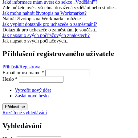
Jaké informace mám uvést do sekce „Vzdělání"?
Zde můžete uvést všechna dosažená vzdělání nebo studie...
Jak mohu nahrát životopis na Workmarket?
Nahrát životopis na Workmarket můžete...
Jak vyplnit dotazník pro uchazeče o zaměstnání?
Dotazník pro uchazeče o zaměstnání je součástí...
Jak napsat o svých počítačových znalostech?
Jak napsat o svých počítačových...
Přihlašení registrovaného uživatele
Přihlásit/Registrovat
E-mail or username
*
Heslo
*
Vytvořit nový účet
Zaslat nové heslo
Rozšířené vyhledávání
Vyhledávání