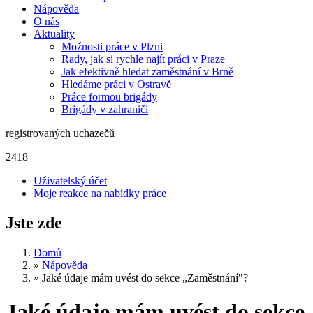
Nápověda
O nás
Aktuality
Možnosti práce v Plzni
Rady, jak si rychle najít práci v Praze
Jak efektivně hledat zaměstnání v Brně
Hledáme práci v Ostravě
Práce formou brigády
Brigády v zahraničí
registrovaných uchazečů
2418
Uživatelský účet
Moje reakce na nabídky práce
Jste zde
Domů
»
Nápověda
»
Jaké údaje mám uvést do sekce „Zaměstnání"?
Jaké údaje mám uvést do sekce