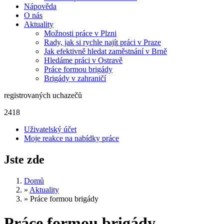
Nápověda
O nás
Aktuality
Možnosti práce v Plzni
Rady, jak si rychle najít práci v Praze
Jak efektivně hledat zaměstnání v Brně
Hledáme práci v Ostravě
Práce formou brigády
Brigády v zahraničí
registrovaných uchazečů
2418
Uživatelský účet
Moje reakce na nabídky práce
Jste zde
Domů
»
Aktuality
»
Práce formou brigády
Práce formou brigády