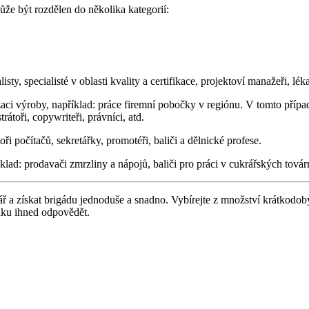
že být rozdělen do několika kategorií:
sty, specialisté v oblasti kvality a certifikace, projektoví manažeři, léka
aci výroby, například: práce firemní pobočky v regiónu. V tomto přípa
rátoři, copywriteři, právníci, atd.
ři počítačů, sekretářky, promotéři, baliči a dělnické profese.
klad: prodavači zmrzliny a nápojů, baliči pro práci v cukrářských tov
ř a získat brigádu jednoduše a snadno. Vybírejte z množství krátkodob
ídku ihned odpovědět.