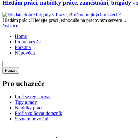
Hledám práci, nabídky práce, zaměstnání, brigády - r
Hledám práci: Hledejte práci jednoduše na pracovním serveru...
číst více
Home
Pro uchazeče
Poradna
Nápověda
Pro uchazeče
Proč se registrovat
Tipy a rady
Nabídky práce
Proč vyplňovat dotazník
Seznam povolání