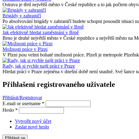
Ostrava je třetí největší město v České republice a to jak počtem obyva
Brigády v zahraničí
Po absolvování brigády v zahraničí budete schopni posoudit situaci na
Jak efektivně hledat zaměstnání v Brně
Brno je druhé největší město v České republice a největší město na Mor
Možnosti práce v Plzni
V Plzni jsou velmi bohaté možnosti práce. Plzeň je metropole Plzeňské
Rady, jak si rychle najít práci v Praze
Hledat práci v Praze zejména v dnešní době není snadné. Své šance na
Přihlašení registrovaného uživatele
Přihlásit/Registrovat
E-mail or username
*
Heslo
*
Vytvořit nový účet
Zaslat nové heslo