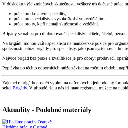
V důsledku výše zmíněných skutečností, veškerý trh dočasné práce mů
práce pro kreativní speciality,
práce pro specialisty s vysokoškolským vzděláním,
práce pro ty, kteří nemají zkušenosti a vzdělání.
Brigády se nabízí pro diplomované specialisty: učitelé, účetní, personali
Na brigádu mohou vzít i specialistu na manažerské pozice pro organiz
společnosti nabízí brigády pro specialisty, jako jsou systémoví administ
Nejvíce brigád bez praxe a kvalifikace je pro obory: prodavači, operáto
Poptávka po těchto odbornicích může záviset na ročním období, napří
Zájemci o brigádu postačí vyplnit na našem webu jednoduchý formulá
sekci
Brigády
. V případě, že u nás již máte registraci, můžete na nab
Aktuality - Podobné materiály
Hledáme práci v Ostravě