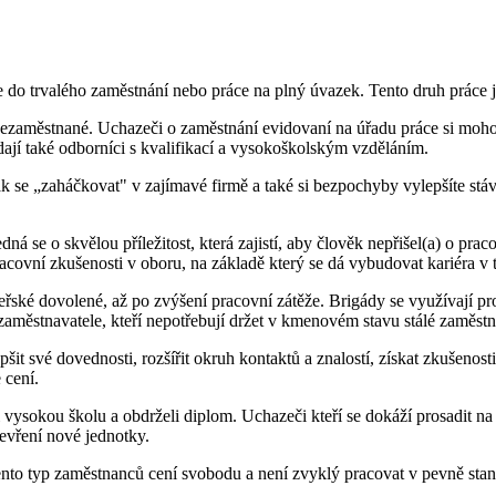
e do trvalého zaměstnání nebo práce na plný úvazek. Tento druh práce je
 a nezaměstnané. Uchazeči o zaměstnání evidovaní na úřadu práce si mo
dají také odborníci s kvalifikací a vysokoškolským vzděláním.
ak se „zaháčkovat" v zajímavé firmě a také si bezpochyby vylepšíte stá
dná se o skvělou příležitost, která zajistí, aby člověk nepřišel(a) o pr
acovní zkušenosti v oboru, na základě který se dá vybudovat kariéra v t
ské dovolené, až po zvýšení pracovní zátěže. Brigády se využívají pro
ěstnavatele, kteří nepotřebují držet v kmenovém stavu stálé zaměstnan
t své dovednosti, rozšířit okruh kontaktů a znalostí, získat zkušenos
 cení.
 vysokou školu a obdrželi diplom. Uchazeči kteří se dokáží prosadit na
evření nové jednotky.
. Tento typ zaměstnanců cení svobodu a není zvyklý pracovat v pevně s