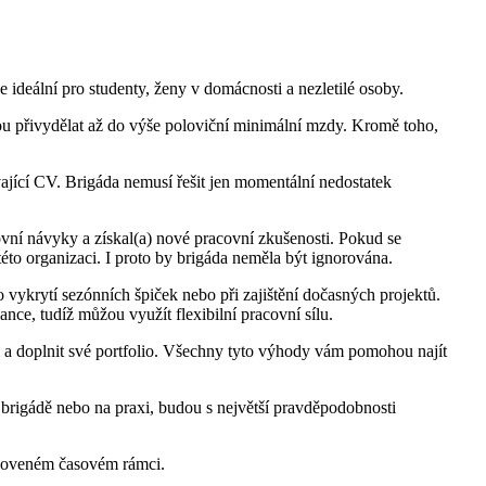
 ideální pro studenty, ženy v domácnosti a nezletilé osoby.
hou přivydělat až do výše poloviční minimální mzdy. Kromě toho,
vající CV. Brigáda nemusí řešit jen momentální nedostatek
acovní návyky a získal(a) nové pracovní zkušenosti. Pokud se
éto organizaci. I proto by brigáda neměla být ignorována.
 vykrytí sezónních špiček nebo při zajištění dočasných projektů.
ce, tudíž můžou využít flexibilní pracovní sílu.
ti a doplnit své portfolio. Všechny tyto výhody vám pomohou najít
 brigádě nebo na praxi, budou s největší pravděpodobnosti
tanoveném časovém rámci.