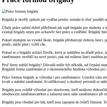
Brigáda je skvělý způsob jak vydělat peníze, nemáte-li chuť pouštět s
Úřady práce nabízí dobré příležitosti jak najít brigádu pro studenty
existují brigády nejen pro uchazeče bez práce a vzdělání. Brigády hle
Pokud studujete na vysoké škole, brigáda představuje dobrou šanci, j
peněz, může plnit i vyšší cíle.
Pokud se o brigádu uchází člověk, který je nahlášen na úřadě práce, je
zaměstnanec osvědčí na nové pozici, pak má reálnou šanci nasbírat pr
Proč firmy nabízí brigády? Důvodů může být několik, od čerpání mateř
Brigádní forma zaměstnání je z ekonomického hlediska výhodná pro zam
Práce formou brigády je výhodná i pro zaměstnance. Umožní vám zlepši
trvalé a stabilní zaměstnání. Kvalifikovaný а zkušený personál se stále
Brigády jsou zvláště výhodné pro absolventy, kteří nedávno dokončili
ohodnoceni zaměstnavatelem a zařazeni mezi stále zaměstnance při ot
Brigády jsou vhodné pro lidi, kteří jsou zapojeni do tvůrčí činnosti