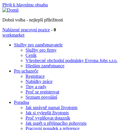
Přejít k hlavnímu obsahu
Dobrá volba - nejlepší příležitosti
Nabízené pracovní pozice
-
0
workmarket
Služby pro zaměstnavatele
Služby pro firmy
Ceník
Všeobecné obchodní podmínky Evropa Jobs s.r.o.
Hledám zaměstnance
Pro uchazeče
Registrace
Nabídky práce
Tipy a rady
Proč se registrovat
Seznam povolání
Poradna
Jak správně napsat životopis
Jak si vylepšit životopis
Proč vyplňovat dotazník
Jak uspět u přijímacího pohovoru
Pracovní posudek a reference