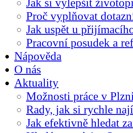
Jak si vylepšit životop
Proč vyplňovat dotazn
Jak uspět u přijímací
Pracovní posudek a re
Nápověda
O nás
Aktuality
Možnosti práce v Plzn
Rady, jak si rychle naj
Jak efektivně hledat z