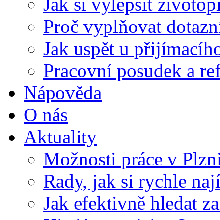
Jak si vylepšit životop
Proč vyplňovat dotazn
Jak uspět u přijímací
Pracovní posudek a re
Nápověda
O nás
Aktuality
Možnosti práce v Plzn
Rady, jak si rychle naj
Jak efektivně hledat z