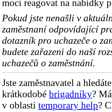
moci reagovat na nabídky p
Pokud jste nenašli v aktuál
zaměstnaní odpovídající pr
dotazník pro uchazeče o za
budete zařazeni do naší roz
uchazečů o zaměstnání.
Jste zaměstnavatel a hledát
krátkodobé
brigadníky
? Má
v oblasti
temporary help
? C