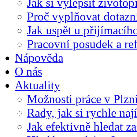
Jak si vylepšit životop
Proč vyplňovat dotazn
Jak uspět u přijímací
Pracovní posudek a re
Nápověda
O nás
Aktuality
Možnosti práce v Plzn
Rady, jak si rychle naj
Jak efektivně hledat z