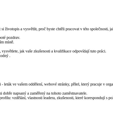
i životopis a vysvětlit, proč byste chtěli pracovat v této společnosti, 
poté pozdrav.
ím místě.
vysvětlete, jak vaše zkušenosti a kvalifikace odpovídají tuto práci.
hodný .
i - leták ve vašem oddělení, webové stránky, přítel, který pracuje v orga
lmi dobře napsaný a zaměřený na tohoto zaměstnavatele.
ofilu: vzdělání, vlastnosti leadera, zkušenosti, které korespondují s 