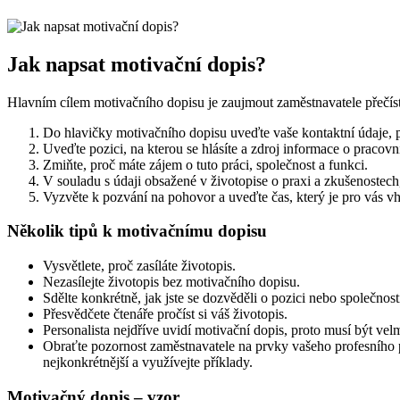
Jak napsat motivační dopis?
Hlavním cílem motivačního dopisu je zaujmout zaměstnavatele přečíst s
Do hlavičky motivačního dopisu uveďte vaše kontaktní údaje, 
Uveďte pozici, na kterou se hlásíte a zdroj informace o pracovn
Zmiňte, proč máte zájem o tuto práci, společnost a funkci.
V souladu s údaji obsažené v životopise o praxi a zkušenostech, 
Vyzvěte k pozvání na pohovor a uveďte čas, který je pro vás v
Několik tipů k motivačnímu dopisu
Vysvětlete, proč zasíláte životopis.
Nezasílejte životopis bez motivačního dopisu.
Sdělte konkrétně, jak jste se dozvěděli o pozici nebo společnost
Přesvědčete čtenáře pročíst si váš životopis.
Personalista nejdříve uvidí motivační dopis, proto musí být ve
Obraťte pozornost zaměstnavatele na prvky vašeho profesního pr
nejkonkrétnější a využívejte příklady.
Motivačný dopis – vzor