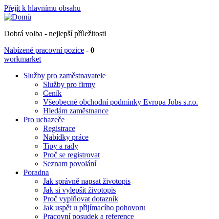
Přejít k hlavnímu obsahu
Dobrá volba - nejlepší příležitosti
Nabízené pracovní pozice
-
0
workmarket
Služby pro zaměstnavatele
Služby pro firmy
Ceník
Všeobecné obchodní podmínky Evropa Jobs s.r.o.
Hledám zaměstnance
Pro uchazeče
Registrace
Nabídky práce
Tipy a rady
Proč se registrovat
Seznam povolání
Poradna
Jak správně napsat životopis
Jak si vylepšit životopis
Proč vyplňovat dotazník
Jak uspět u přijímacího pohovoru
Pracovní posudek a reference