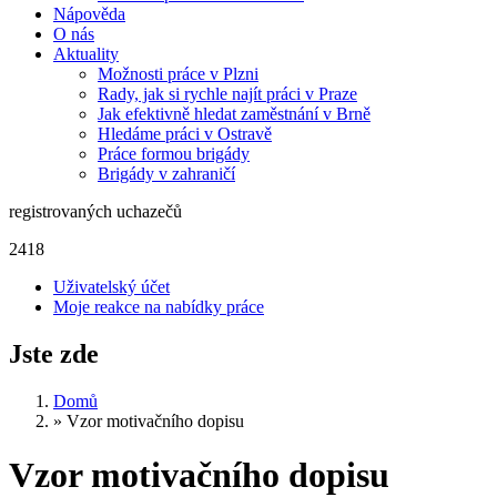
Nápověda
O nás
Aktuality
Možnosti práce v Plzni
Rady, jak si rychle najít práci v Praze
Jak efektivně hledat zaměstnání v Brně
Hledáme práci v Ostravě
Práce formou brigády
Brigády v zahraničí
registrovaných uchazečů
2418
Uživatelský účet
Moje reakce na nabídky práce
Jste zde
Domů
»
Vzor motivačního dopisu
Vzor motivačního dopisu