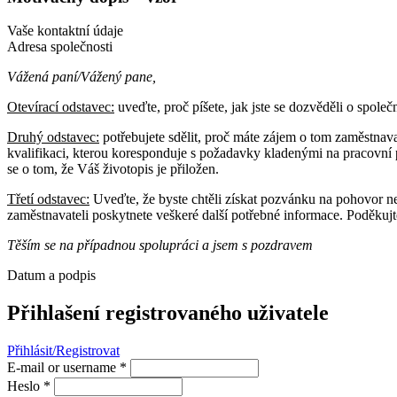
Vaše kontaktní údaje
Adresa společnosti
Vážená paní/Vážený pane,
Otevírací odstavec:
uveďte, proč píšete, jak jste se dozvěděli o spole
Druhý odstavec:
potřebujete sdělit, proč máte zájem o tom zaměstnava
kvalifikaci, kterou koresponduje s požadavky kladenými na pracovní po
se o tom, že Váš životopis je přiložen.
Třetí odstavec:
Uveďte, že byste chtěli získat pozvánku na pohovor ne
zaměstnavateli poskytnete veškeré další potřebné informace. Poděkujt
Těším se na případnou spolupráci a jsem s pozdravem
Datum a podpis
Přihlašení registrovaného uživatele
Přihlásit/Registrovat
E-mail or username
*
Heslo
*