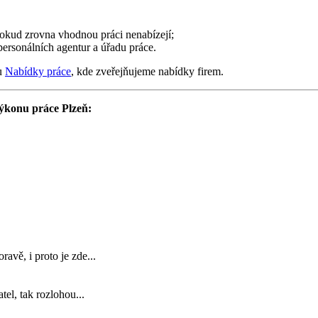
pokud zrovna vhodnou práci nenabízejí;
personálních agentur a úřadu práce.
ku
Nabídky práce
, kde zveřejňujeme nabídky firem.
ýkonu práce Plzeň:
avě, i proto je zde...
tel, tak rozlohou...