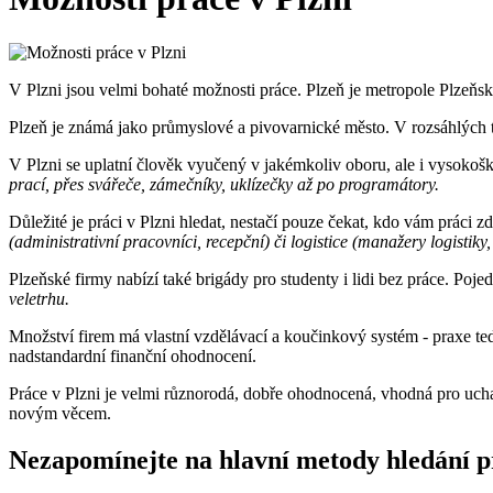
V Plzni jsou velmi bohaté možnosti práce. Plzeň je metropole Plzeňsk
Plzeň je známá jako průmyslové a pivovarnické město. V rozsáhlých t
V Plzni se uplatní člověk vyučený v jakémkoliv oboru, ale i vysokošk
prací, přes svářeče, zámečníky, uklízečky až po programátory.
Důležité je práci v Plzni hledat, nestačí pouze čekat, kdo vám práci 
(administrativní pracovníci, recepční) či logistice (manažery logistiky,
Plzeňské firmy nabízí také
brigády pro studenty i lidi bez práce. Poj
veletrhu.
Množství firem má vlastní vzdělávací a koučinkový systém - praxe te
nadstandardní finanční ohodnocení.
Práce v Plzni je velmi různorodá, dobře ohodnocená, vhodná pro uchaze
novým věcem.
Nezapomínejte na hlavní metody hledání p