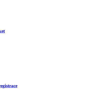
ket
egistrace