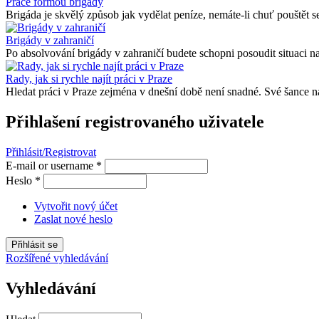
Práce formou brigády
Brigáda je skvělý způsob jak vydělat peníze, nemáte-li chuť pouštět se
Brigády v zahraničí
Po absolvování brigády v zahraničí budete schopni posoudit situaci na
Rady, jak si rychle najít práci v Praze
Hledat práci v Praze zejména v dnešní době není snadné. Své šance na
Přihlašení registrovaného uživatele
Přihlásit/Registrovat
E-mail or username
*
Heslo
*
Vytvořit nový účet
Zaslat nové heslo
Rozšířené vyhledávání
Vyhledávání