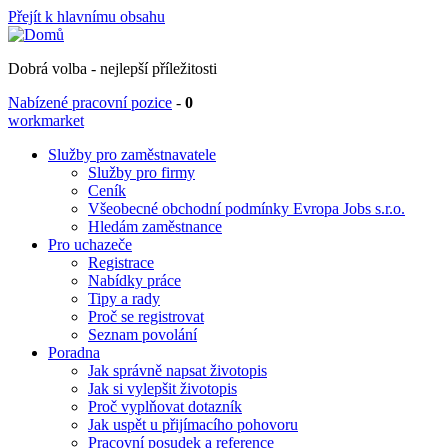
Přejít k hlavnímu obsahu
Dobrá volba - nejlepší příležitosti
Nabízené pracovní pozice
-
0
workmarket
Služby pro zaměstnavatele
Služby pro firmy
Ceník
Všeobecné obchodní podmínky Evropa Jobs s.r.o.
Hledám zaměstnance
Pro uchazeče
Registrace
Nabídky práce
Tipy a rady
Proč se registrovat
Seznam povolání
Poradna
Jak správně napsat životopis
Jak si vylepšit životopis
Proč vyplňovat dotazník
Jak uspět u přijímacího pohovoru
Pracovní posudek a reference