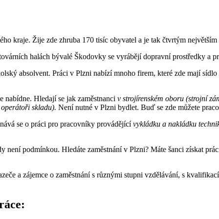
ého kraje. Žije zde zhruba 170 tisíc obyvatel a je tak čtvrtým největ
ovárních halách bývalé Škodovky se vyrábějí dopravní prostředky a pr
olský absolvent. Práci v Plzni nabízí mnoho firem, které zde mají sídl
zde nabídne. Hledají se jak zaměstnanci
v strojírenském oboru (strojní zá
 operátoři skladu).
Není nutné v Plzni bydlet. Buď se zde můžete praco
ednává se o práci pro pracovníky provádějící
vykládku a nakládku technik
dy není podmínkou. Hledáte zaměstnání v Plzni? Máte šanci získat prác
če a zájemce o zaměstnání s různými stupni vzdělávání, s kvalifikací n
ráce: