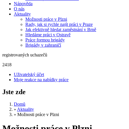
Nápověda
O nás
Aktuality
Možnosti práce v Plzni
Rady, jak si rychle najít práci v Praze
Jak efektivně hledat zaměstnání v Brně
Hledáme práci v Ostravě
Práce formou brigády
Brigády v zahraničí
registrovaných uchazečů
2418
Uživatelský účet
Moje reakce na nabídky práce
Jste zde
Domů
»
Aktuality
»
Možnosti práce v Plzni
Možnosti práce v Plzni