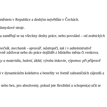
ším městem v Republice a druhým největším v Čechách.
ůmyslové stroje.
o a zaměřují se na všechny druhy práce, nebo povolání – od
zednických
mečník, mechanik - opravář, nástrojař), tak i v administrativě
vně zdržovat nebo do práce dojíždět z blízkého města či venkova.
y a materiálu, balení, úklid, výrobu tiskovin, výpomoc při přípravě
i v dynamickém kolektivu a benefity ve formě zahraničních zájezdů a
ebo bez, pro absolventy, pokud jste flexibilní a schopen(a) učit se