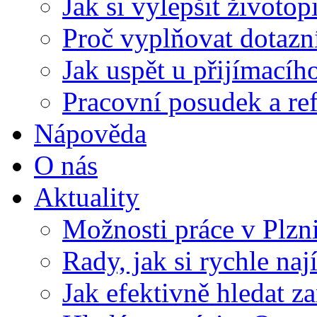
Jak si vylepšit životop
Proč vyplňovat dotazn
Jak uspět u přijímací
Pracovní posudek a re
Nápověda
O nás
Aktuality
Možnosti práce v Plzn
Rady, jak si rychle naj
Jak efektivně hledat z