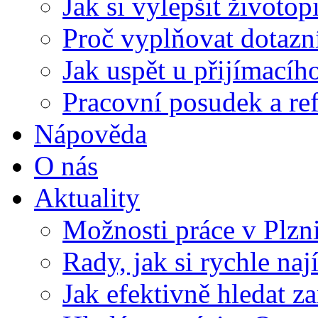
Jak si vylepšit životop
Proč vyplňovat dotazn
Jak uspět u přijímací
Pracovní posudek a re
Nápověda
O nás
Aktuality
Možnosti práce v Plzn
Rady, jak si rychle naj
Jak efektivně hledat z