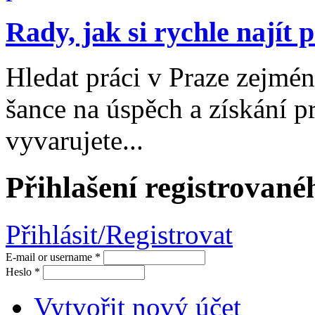
Rady, jak si rychle najít 
Hledat práci v Praze zejmé
šance na úspěch a získání pr
vyvarujete...
Přihlašení registrované
Přihlásit/Registrovat
E-mail or username
*
Heslo
*
Vytvořit nový účet