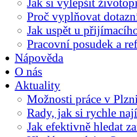
Jak si vylepšit životop
Proč vyplňovat dotazn
Jak uspět u přijímací
Pracovní posudek a re
Nápověda
O nás
Aktuality
Možnosti práce v Plzn
Rady, jak si rychle naj
Jak efektivně hledat z