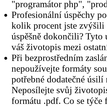
"programátor php", "prode
Profesionální úspěchy pop
kolik procent jste zvýšili
úspěšně dokončili? Tyto
váš životopis mezi ostatn
Při bezprostředním zaslá
nepoužívejte formáty soub
potřebné dodatečné úsilí 
Neposílejte svůj životopis 
formátu .pdf. Co se týče 