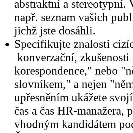
abstraktní a stereotypní.
např. seznam vašich publi
jichž jste dosáhli.
Specifikujte znalosti cizí
konverzační, zkušenosti
korespondence," nebo "n
slovníkem," a nejen "něm
upřesněním ukážete svojí 
čas a čas HR-manažera, p
vhodným kandidátem pod