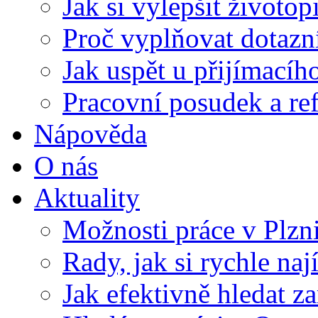
Jak si vylepšit životop
Proč vyplňovat dotazn
Jak uspět u přijímací
Pracovní posudek a re
Nápověda
O nás
Aktuality
Možnosti práce v Plzn
Rady, jak si rychle naj
Jak efektivně hledat z