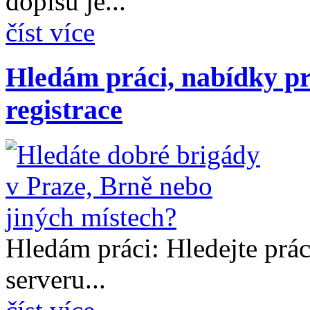
dopisu je...
číst více
Hledám práci, nabídky pr
registrace
Hledám práci: Hledejte prá
serveru...