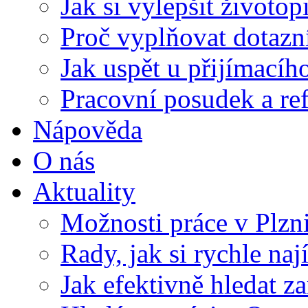
Jak si vylepšit životop
Proč vyplňovat dotazn
Jak uspět u přijímací
Pracovní posudek a re
Nápověda
O nás
Aktuality
Možnosti práce v Plzn
Rady, jak si rychle naj
Jak efektivně hledat z