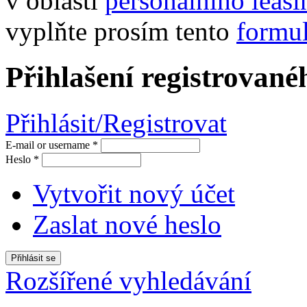
v oblasti
personálního leas
vyplňte prosím tento
formul
Přihlašení registrované
Přihlásit/Registrovat
E-mail or username
*
Heslo
*
Vytvořit nový účet
Zaslat nové heslo
Rozšířené vyhledávání