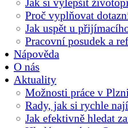
Jak si vylepšit životop
Proč vyplňovat dotazn
Jak uspět u přijímací
Pracovní posudek a re
Nápověda
O nás
Aktuality
Možnosti práce v Plzn
Rady, jak si rychle naj
Jak efektivně hledat z