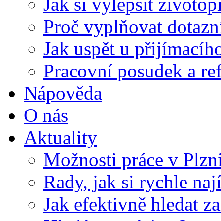
Jak si vylepšit životop
Proč vyplňovat dotazn
Jak uspět u přijímací
Pracovní posudek a re
Nápověda
O nás
Aktuality
Možnosti práce v Plzn
Rady, jak si rychle naj
Jak efektivně hledat z